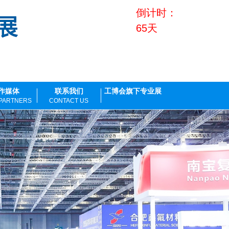
2026
年
8
月
倒计时：
65天
8
作媒体
联系我们
工博会旗下专业展
 PARTNERS
CONTACT US