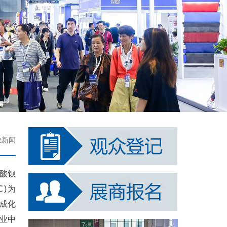
业新闻
酸钡
℃)为
而成化
产业中