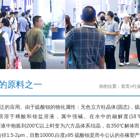
的原料之一
你的位置：首页>行
泛的应用。由于硫酸钡的物化属性：无色立方柱晶体(固态)，硫
醇，易溶于稀酸和铵盐溶液，属中强碱。在水中的融解度(18
碱性溶液中炮炼到200℃以上时变为六方晶体系结晶，在350℃解体
.5-2μm，目数10000,白度≥95 硫酸钡是而今公认的在橡塑