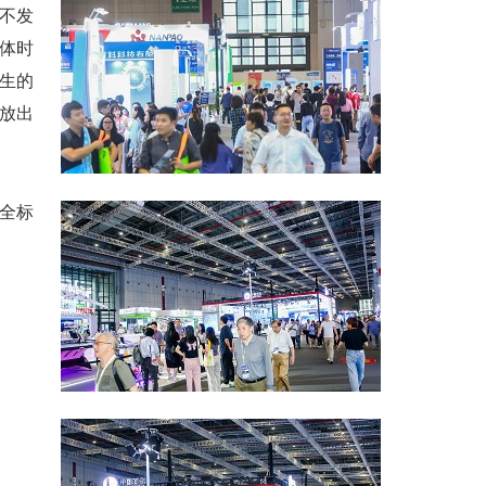
不发
体时
生的
放出
全标